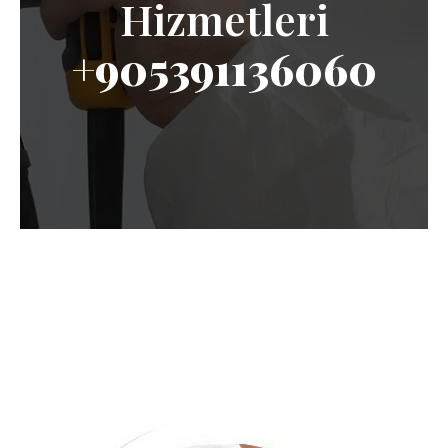
Hizmetleri
+905391136060