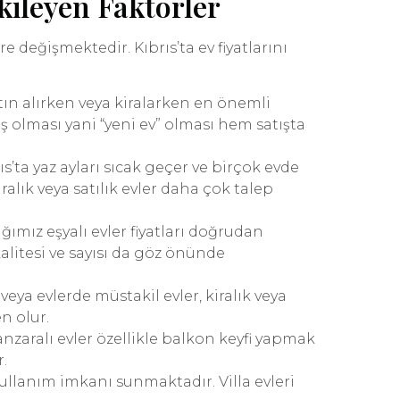
tkileyen Faktörler
re değişmektedir. Kıbrıs’ta ev fiyatlarını
satın alırken veya kiralarken en önemli
ış olması yani “yeni ev” olması hem satışta
rıs’ta yaz ayları sıcak geçer ve birçok evde
ralık veya satılık evler daha çok talep
dığımız eşyalı evler fiyatları doğrudan
 kalitesi ve sayısı da göz önünde
veya evlerde müstakil evler, kiralık veya
en olur.
nzaralı evler özellikle balkon keyfi yapmak
.
el kullanım imkanı sunmaktadır. Villa evleri