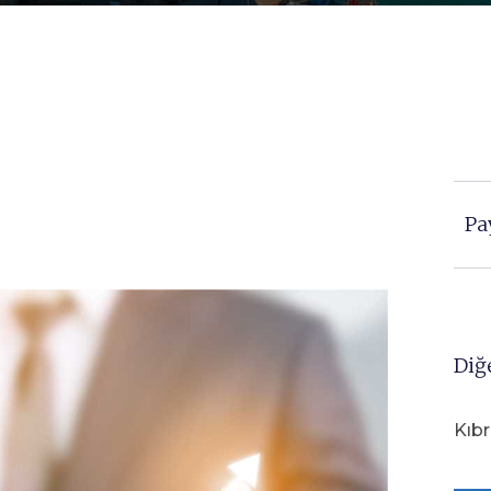
Pa
Diğ
Kıbr