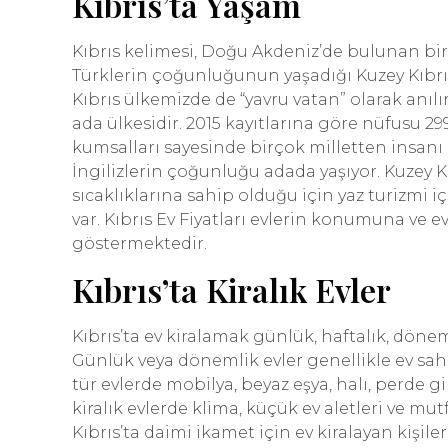
Kıbrıs’ta Yaşam
Kıbrıs kelimesi, Doğu Akdeniz’de bulunan bir
Türklerin çoğunluğunun yaşadığı Kuzey Kıbrıs
Kıbrıs ülkemizde de “yavru vatan” olarak anılı
ada ülkesidir. 2015 kayıtlarına göre nüfusu 299
kumsalları sayesinde birçok milletten insanı
İngilizlerin çoğunluğu adada yaşıyor. Kuzey K
sıcaklıklarına sahip olduğu için yaz turizmi 
var. Kıbrıs Ev Fiyatları evlerin konumuna ve ev
göstermektedir.
Kıbrıs’ta Kiralık Evler
Kıbrıs’ta ev kiralamak günlük, haftalık, dönem
Günlük veya dönemlik evler genellikle ev sahip
tür evlerde mobilya, beyaz eşya, halı, perde g
kiralık evlerde klima, küçük ev aletleri ve m
Kıbrıs’ta daimi ikamet için ev kiralayan kişile