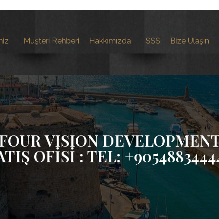
miz
Müşteri Rehberi
Hakkımızda
SSS
Bize Ulaşın
FOUR VISION DEVELOPMEN
ATIŞ OFİSİ : TEL: +9054883444