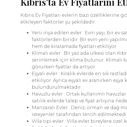
Kıbrıs’ta Ev Fiyatlarını E
Kıbrıs Ev Fiyatları evlerin bazı özelliklerine gö
etkileyen faktörler şu şekildedir:
Yeni inşa edilen evler : Evin yaşı, bir ev 
faktörlerden biridir. Bir evin yeni yapılm
hem de kiralamada fiyatları etkiliyor.
Klimalı evler : Bir yaz ada ülkesi olan Kıb
serinlemek için klima bulunur. Klimalı ki
görürken fiyatlar da artıyor.
Eşyalı evler : Kiralık evlerde en sık rastla
etkiliyor. Ayrıca eşyalı ev aranırken eşya
bulundurulmaktadır.
Havuzlu evler : Ortak kullanımlı havuzlar 
satılık evlerde talep ve fiyat artışına ned
Manzaralı Evler : Deniz, orman ve dağ ma
isteyenler tarafından tercih edilmektedir
Villa tipi evler : Villa evler bireylere öz