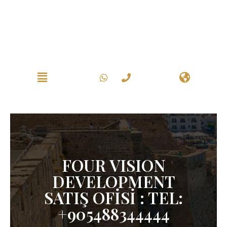
FOUR VISION
DEVELOPMENT
SATIŞ OFİSİ : TEL:
+905488344444