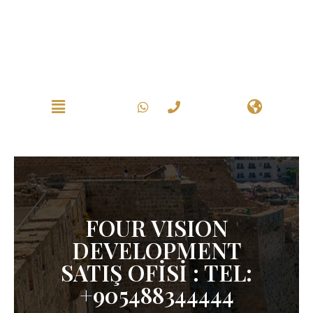
FOUR VISION
DEVELOPMENT
SATIŞ OFİSİ : TEL:
+905488344444